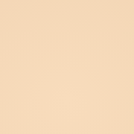
Home
Haarentfernung
Hautverjüngung