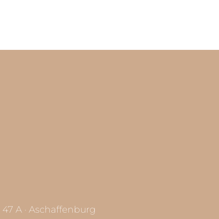
ung
ung
47 A · Aschaffenburg