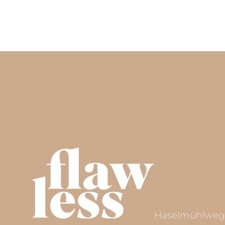
Haarentfern
Hautverjüng
Haselmühlweg 